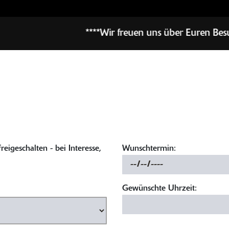
****Wir freuen uns über Euren Besuch*********Ab sofor
eigeschalten - bei Interesse,
Wunschtermin:
Gewünschte Uhrzeit: