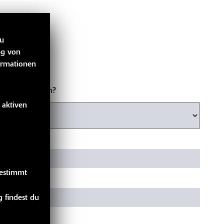
zu
ng von
ormationen
ntakt aufnehmen?
 aktiven
gestimmt
 findest du