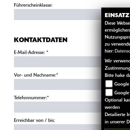
Führerscheinklasse:
EINSAT
Diese Webse
ermöglichen
Nutzungspro
KONTAKTDATEN
zu verwende
hier:
Datens
E-Mail-Adresse:
*
Wir verwende
Zustimmung
Vor- und Nachname:*
Bitte hake 
Google 
Google
Telefonnummer:*
Optional kan
werden
Detailierte
Erreichbar von / bis:
in unserer 