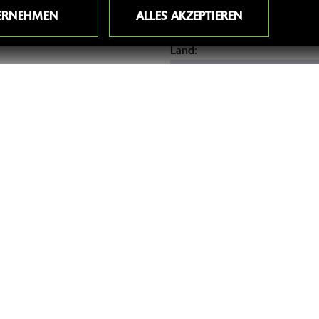
ERNEHMEN
ALLES AKZEPTIEREN
Land:
n uns gesendet und gespeichert wird. Dazu und um auch entsprechend auf
ns die Beantwortung ihrer Anfrage, sind jedoch nicht verpflichtend. Ihr
atenschutzerklärung finden Sie unter folgendem Link:
Datenschutzerklär
zeit für die Zukunft widersprechen oder die Löschung Ihrer Daten verlan
bewahrungspflichten der Löschung entgegenstehen.