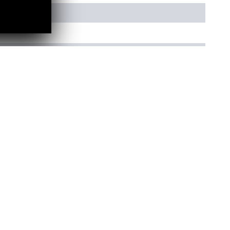
 Ihre Anfrage reagieren zu können, müssen wir Ihre E-Mail-
e Daten werden selbstverständlich nur zur Beantwortung Ihrer
ung
gen. Wir werden Ihre Daten in diesem Fall unverzüglich löschen,