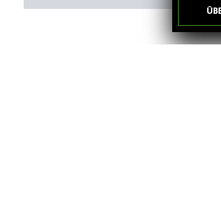
ÜB
Friendly Captcha
WICHTIGE Informationen zum Datenschutz
Aus den eingegebenen Daten wird eine E-Mail erstellt, welche a
Adresse abfragen. Alle weiteren eingegebenen Daten erleichtern u
Anfrage verwendet und nicht an Dritte weitergegeben. Unsere D
Sie können der Speicherung Ihrer personenbezogenen Daten jeder
sofern nicht unser berechtigtes Interesse oder gesetzliche Auf