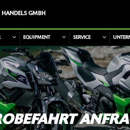
D HANDELS GMBH
R
EQUIPMENT
SERVICE
UNTER
ROBEFAHRT ANFRA