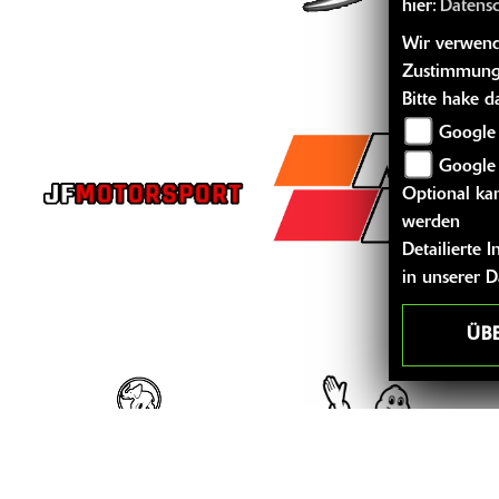
hier:
Datens
Wir verwende
Zustimmung
Bitte hake 
Google 
Google
Optional kan
werden
Detailierte
in unserer 
ÜB