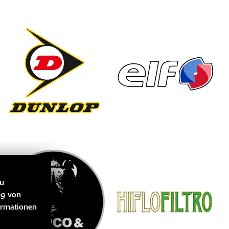
zu
ng von
ormationen